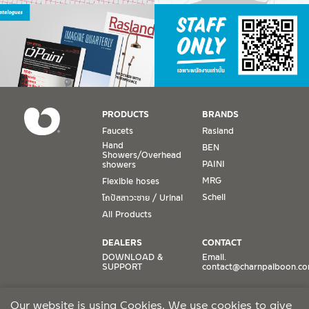
PRODUCTS
BRANDS
Faucets
Rasland
Hand
BEN
Showers/Overhead
PAINI
showers
MRG
Flexible hoses
Schell
โถปัสสาวะชาย / Urinal
All Products
DEALERS
CONTACT
DOWNLOAD &
Email.
SUPPORT
contact@charnpaiboon.c
ONLINE STORES
SOCIAL MEDIA
Our website is using Cookies. We use cookies to give
Lazada
TikTok