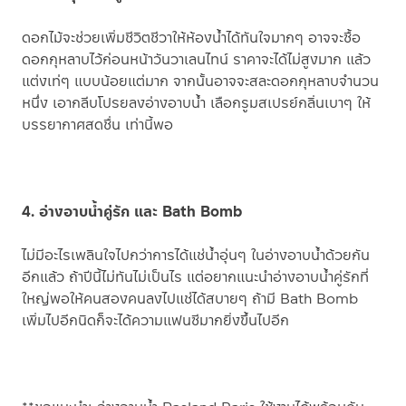
ดอกไม้จะช่วยเพิ่มชีวิตชีวาให้ห้องน้ำได้ทันใจมากๆ อาจจะซื้อ
ดอกกุหลาบไว้ก่อนหน้าวันวาเลนไทน์ ราคาจะได้ไม่สูงมาก แล้ว
แต่งเท่ๆ แบบน้อยแต่มาก จากนั้นอาจจะสละดอกกุหลาบจำนวน
หนึ่ง เอากลีบโปรยลงอ่างอาบน้ำ เลือกรูมสเปรย์กลิ่นเบาๆ ให้
บรรยากาศสดชื่น เท่านี้พอ
4. อ่างอาบน้ำคู่รัก และ Bath Bomb
ไม่มีอะไรเพลินใจไปกว่าการได้แช่น้ำอุ่นๆ ในอ่างอาบน้ำด้วยกัน
อีกแล้ว ถ้าปีนี้ไม่ทันไม่เป็นไร แต่อยากแนะนำอ่างอาบน้ำคู่รักที่
ใหญ่พอให้คนสองคนลงไปแช่ได้สบายๆ ถ้ามี Bath Bomb
เพิ่มไปอีกนิดก็จะได้ความแฟนซีมากยิ่งขึ้นไปอีก