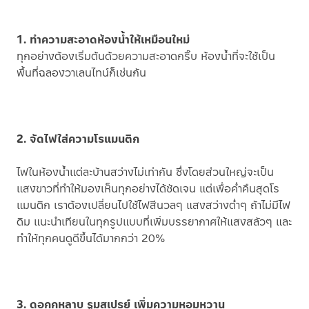
1. ทำความสะอาดห้องน้ำให้เหมือนใหม่
ทุกอย่างต้องเริ่มต้นด้วยความสะอาดกริ๊บ ห้องน้ำที่จะใช้เป็น
พื้นที่ฉลองวาเลนไทน์ก็เช่นกัน
2. จัดไฟใส่ความโรแมนติก
ไฟในห้องน้ำแต่ละบ้านสว่างไม่เท่ากัน ซึ่งโดยส่วนใหญ่จะเป็น
แสงขาวที่ทำให้มองเห็นทุกอย่างได้ชัดเจน แต่เพื่อค่ำคืนสุดโร
แมนติก เราต้องเปลี่ยนไปใช้ไฟสีนวลๆ แสงสว่างต่ำๆ ถ้าไม่มีไฟ
ดิม แนะนำเทียนในทุกรูปแบบที่เพิ่มบรรยากาศให้แสงสลัวๆ และ
ทำให้ทุกคนดูดีขึ้นได้มากกว่า 20%
3. ดอกกุหลาบ รูมสเปรย์ เพิ่มความหอมหวาน