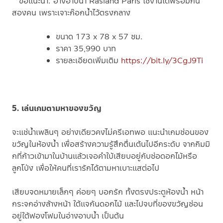
**ขอแนะนำ: อ่างอาบน้ำ Rasland Paris ใช้งานได้พร้อมกัน
สองคน เพราะเจาะก๊อกน้ำไว้ตรงกลาง
ขนาด 173 x 78 x 57 ซม.
ราคา 35,990 บาท
รายละเอียดเพิ่มเติม
https://bit.ly/3CgJ9Ti
5. เล่นเกมตามหาของขวัญ
จะแช่น้ำเพลินๆ อย่างเดียวคงไม่ครีเอทพอ แนะนำเกมซ่อนของ
ขวัญในห้องน้ำ เพื่อสร้างความรู้สึกตื่นเต้นไปอีกระดับ จากกิมมิ
กที่ก้าวเข้ามาในบ้านแล้วเจอคำใบ้เสียบอยู่กับช่อดอกไม้หรือ
ลูกโป่ง เพื่อให้คนที่เรารักได้ตามหาเบาะแสต่อไป
เสียบจดหมายเล็กๆ ค่อยๆ บอกรัก ทั้งตรงประตูห้องน้ำ หน้า
กระจกอ่างล้างหน้า ใต้แจกันดอกไม้ และไปจบที่ของขวัญซ่อน
อยู่ใต้ฟองโฟมในอ่างอาบน้ำ เป็นต้น