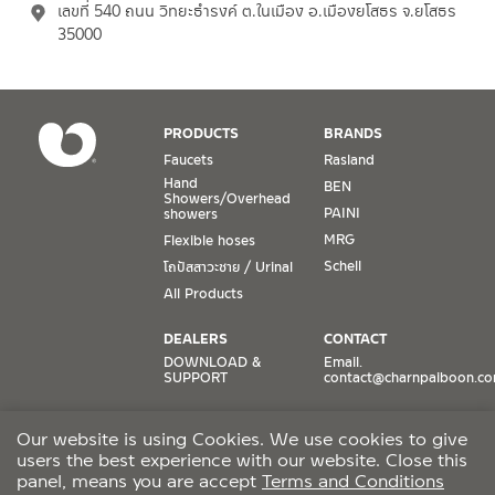
เลขที่ 540 ถนน วิทยะธำรงค์ ต.ในเมือง อ.เมืองยโสธร จ.ยโสธร
35000
PRODUCTS
BRANDS
Faucets
Rasland
Hand
BEN
Showers/Overhead
PAINI
showers
MRG
Flexible hoses
Schell
โถปัสสาวะชาย / Urinal
All Products
DEALERS
CONTACT
DOWNLOAD &
Email.
SUPPORT
contact@charnpaiboon.c
ONLINE STORES
SOCIAL MEDIA
Our website is using Cookies. We use cookies to give
Lazada
TikTok
users the best experience with our website. Close this
Shopee
Facebook
panel, means you are accept
Terms and Conditions