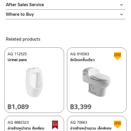
After Sales Service
Online Platform
Where to Buy
– Email: contact@charnpaiboon.com
ร้านค้าตัวแทนจำหน่ายใกล้บ้านคุณ / Our Dealer
Click Here
– LINE: @Rasland
ร้านค้าออนไลน์ของชาญไพบูลย์ / Charnpaiboon Online Store
Related products
– Shopee
–
Lazada
AQ 112525
AQ 916563
C
ติดต่อพนักงานขาย / Contact Sales Staff
Urinal pans
ชักโครกชิ้นเดียว
Tel: 02-285-5795
LINE:
@charnpaiboon.sales
After Sales Service Center – Bangkok
662/61-62 Rama 3 Road, Bangpongpang, Yannawa,
Bangkok 10120
Tel: 02-358-0080 / 080-075-8668 / 091-545-0556
฿
1,089
฿
3,399
ติดต่อ ชาญไพบูลย์ / Contact Us
Click Here
After Sales Service Center
AQ 8882323
Chiangmai
AQ 70663
Best seller
C
อ่างล้างหน้าชาม สี่เหลี่ยม
อ่างล้างหน้าแขวน เล็กพิเศษ