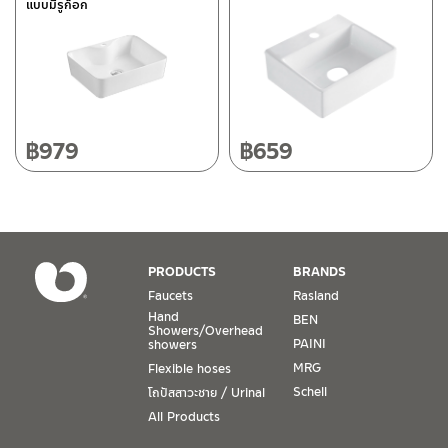
แบบมีรูก็อก
118/33 Onsirin M.8, Sunpuloey, Doysaked, Chaingmai 50220
Tel: 080-075-2626
Operating Time
Monday – Friday 8:30-17:30 hrs.
Saturday 8:30-15:00 hrs.
฿
979
฿
659
Closed on Sunday and Special / Public Holidays
Conditions for Product Warranty
1. A proof of purchase, or seller’s receipt, shall be required
PRODUCTS
BRANDS
to validate product warranty which will be checked against
Faucets
Rasland
the date of purchase. In the absence of such proof of
Hand
BEN
purchase, no warranty claims can be made.
Showers/Overhead
PAINI
showers
MRG
Flexible hoses
2. To be eligible for warranty claims, a product must be in
its proper working condition. If defects such as dents,
Schell
โถปัสสาวะชาย / Urinal
cracks, or impact breakage are evident, or its overall
All Products
condition is that of a non-working item, then warranty shall