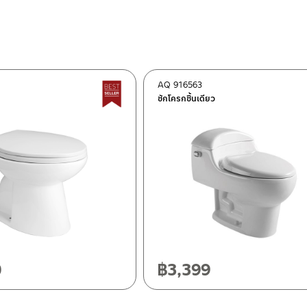
AQ 916563
Best seller
ชักโครกชิ้นเดียว
ok 10120
0
0
฿
3,399