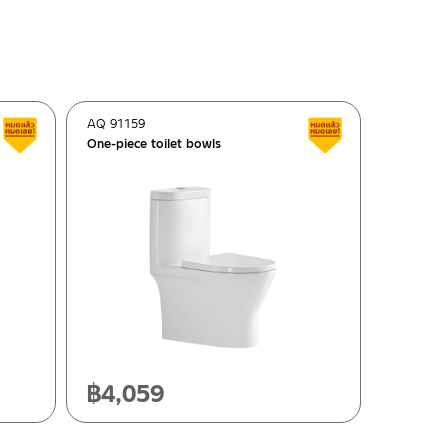
AQ 91159
Clearance sale
Clearance sale
One-piece toilet bowls
฿
4,059