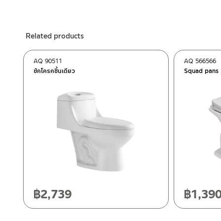
ร้านค้าออนไลน์ของชาญไพบูลย์ / Charnpaiboon Online Store
– Shopee
Related products
–
Lazada
ติดต่อพนักงานขาย / Contact Sales Staff
AQ 90511
AQ 566566
Tel: 02-285-5795
ชักโครกชิ้นเดียว
Squad pans
LINE:
@charnpaiboon.sales
After Sales Service Center – Bangkok
662/61-62 Rama 3 Road, Bangpongpang, Yannawa, Bangk
Tel: 02-358-0080 / 080-075-8668 / 091-545-0556
After Sales Service Center
Chiangmai
ติดต่อ ชาญไพบูลย์ / Contact Us
Click Here
118/33 Onsirin M.8, Sunpuloey, Doysaked, Chaingmai 5022
Tel: 080-075-2626
฿
2,739
฿
1,39
Operating Time